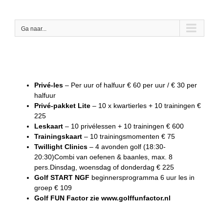
Skip
to
content
Ga naar...
Privé-les
– Per uur of halfuur € 60 per uur / € 30 per
halfuur
Privé-pakket Lite
– 10 x kwartierles + 10 trainingen €
225
Leskaart
– 10 privélessen + 10 trainingen € 600
Trainingskaart
– 10 trainingsmomenten € 75
Twillight Clinics
– 4 avonden golf (18:30-
20:30)Combi van oefenen & baanles, max. 8
pers.Dinsdag, woensdag of donderdag € 225
Golf START NGF
beginnersprogramma 6 uur les in
groep € 109
Golf FUN Factor zie www.golffunfactor.nl